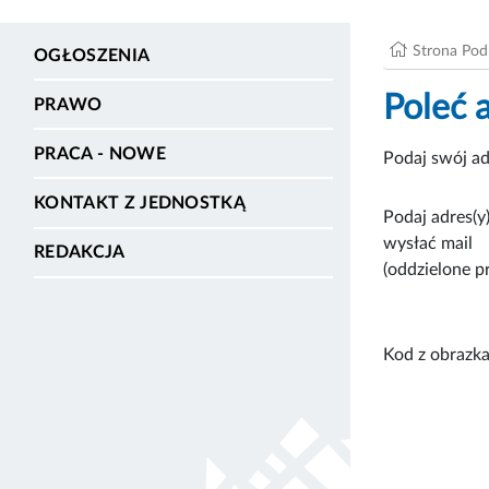
Strona Po
OGŁOSZENIA
Poleć 
PRAWO
PRACA - NOWE
Podaj swój ad
KONTAKT Z JEDNOSTKĄ
Podaj adres(y)
wysłać mail
REDAKCJA
(oddzielone p
Kod z obrazka