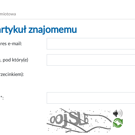
dmiotowa
artykuł znajomemu
res e-mail:
, pod który(e)
rzecinkiem):
*: