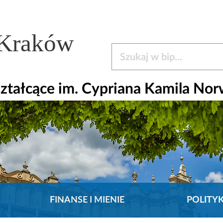
 Kraków
Szukaj w bip
ztałcące im. Cypriana Kamila Nor
FINANSE I MIENIE
POLITY