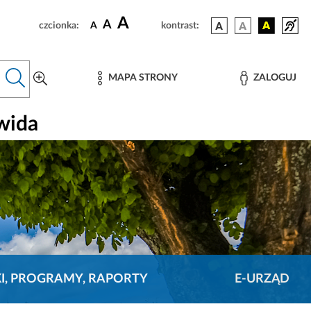
A
A
czcionka:
A
kontrast:
MAPA STRONY
ZALOGUJ
wida
KI, PROGRAMY, RAPORTY
E-URZĄD