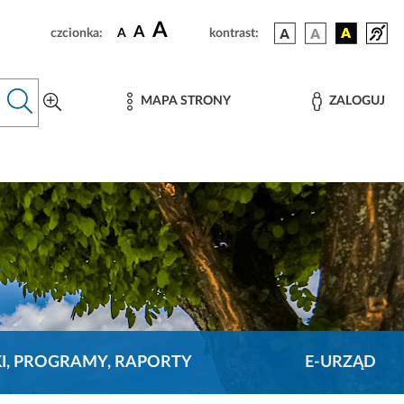
A
A
czcionka:
A
kontrast:
MAPA STRONY
ZALOGUJ
KI, PROGRAMY, RAPORTY
E-URZĄD