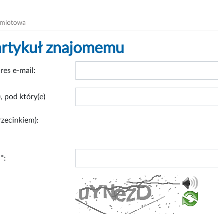
dmiotowa
artykuł znajomemu
res e-mail:
, pod który(e)
rzecinkiem):
*: