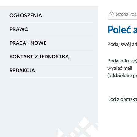
Strona Po
OGŁOSZENIA
Poleć 
PRAWO
PRACA - NOWE
Podaj swój ad
KONTAKT Z JEDNOSTKĄ
Podaj adres(y)
wysłać mail
REDAKCJA
(oddzielone p
Kod z obrazka