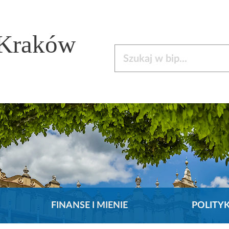
 Kraków
Szukaj w bip
FINANSE I MIENIE
POLITY