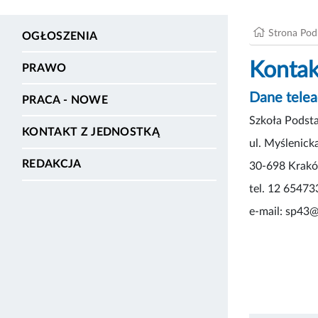
Strona Po
OGŁOSZENIA
Kontak
PRAWO
Dane tele
PRACA - NOWE
Szkoła Podst
KONTAKT Z JEDNOSTKĄ
ul. Myślenick
REDAKCJA
30-698 Krak
tel. 12 65473
e-mail: sp43