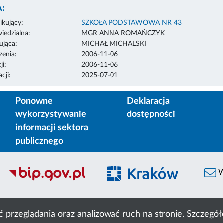
:
ikujący:
SZKOŁA PODSTAWOWA NR 43
edzialna:
MGR ANNA ROMAŃCZYK
ująca:
MICHAŁ MICHALSKI
enia:
2006-11-06
ji:
2006-11-06
cji:
2025-07-01
Ponowne
Deklaracja
wykorzystywanie
dostępności
informacji sektora
publicznego
W
ć przeglądania oraz analizować ruch na stronie. Szczeg