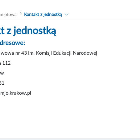
dmiotowa
Kontakt z jednostką
t z jednostką
adresowe:
awowa nr 43 im. Komisji Edukacji Narodowej
a 112
ów
31
@mjo.krakow.pl