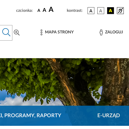
A
A
czcionka:
A
kontrast:
MAPA STRONY
ZALOGUJ
KI, PROGRAMY, RAPORTY
E-URZĄD