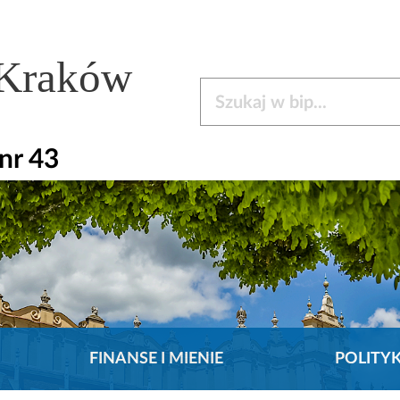
 Kraków
Szukaj w bip
nr 43
FINANSE I MIENIE
POLITY