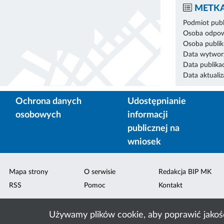
METKA
Podmiot publ
Osoba odpowi
Osoba publik
Data wytworz
Data publikac
Data aktualiza
Ochrona danych
Udostępnianie
osobowych
informacji
publicznej na
wniosek
Mapa strony
O serwisie
Redakcja BIP MK
RSS
Pomoc
Kontakt
Używamy plików cookie, aby poprawić jakoś