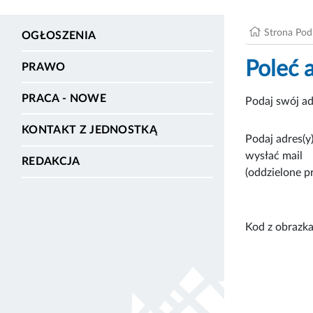
Strona Po
OGŁOSZENIA
Poleć 
PRAWO
PRACA - NOWE
Podaj swój ad
KONTAKT Z JEDNOSTKĄ
Podaj adres(y)
wysłać mail
REDAKCJA
(oddzielone p
Kod z obrazka