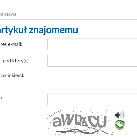
dmiotowa
artykuł znajomemu
res e-mail:
, pod który(e)
rzecinkiem):
*: