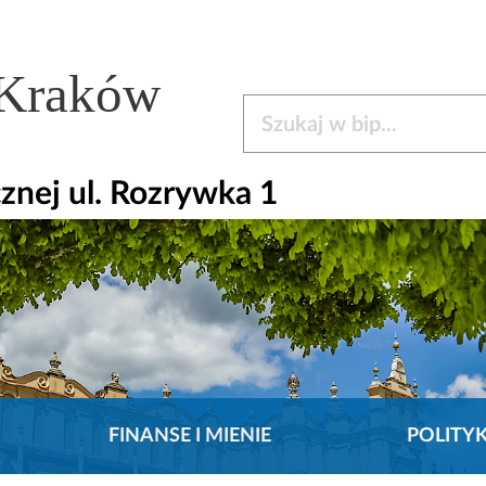
 Kraków
Szukaj w bip
nej ul. Rozrywka 1
FINANSE I MIENIE
POLITY