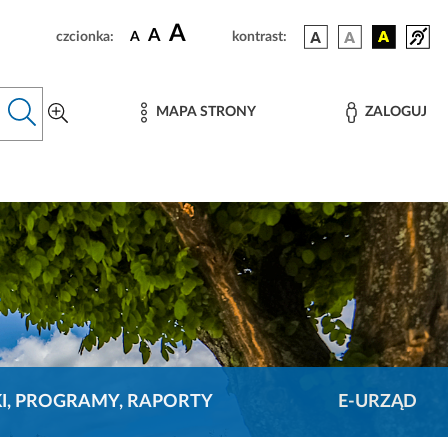
A
A
czcionka:
A
kontrast:
MAPA STRONY
ZALOGUJ
KI, PROGRAMY, RAPORTY
E-URZĄD