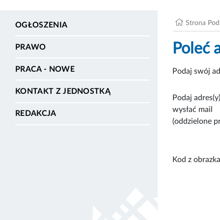
Strona Po
OGŁOSZENIA
Poleć 
PRAWO
PRACA - NOWE
Podaj swój ad
KONTAKT Z JEDNOSTKĄ
Podaj adres(y)
wysłać mail
REDAKCJA
(oddzielone p
Kod z obrazka