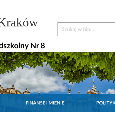
 Kraków
Szukaj w bip
dszkolny Nr 8
FINANSE I MIENIE
POLITY