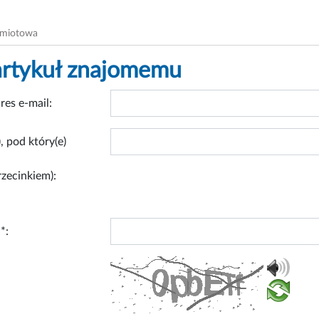
dmiotowa
artykuł znajomemu
res e-mail:
, pod który(e)
rzecinkiem):
*: