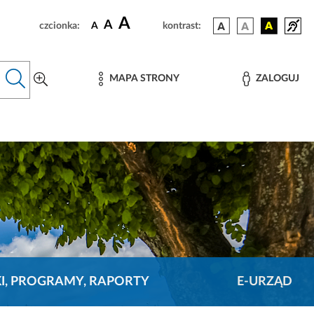
A
A
czcionka:
A
kontrast:
MAPA STRONY
ZALOGUJ
KI, PROGRAMY, RAPORTY
E-URZĄD