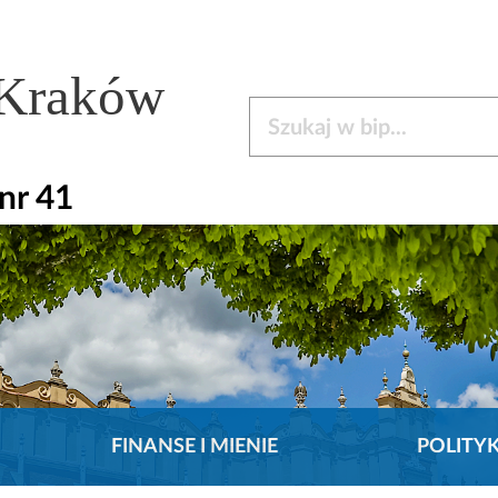
 Kraków
Szukaj w bip
nr 41
FINANSE I MIENIE
POLITY