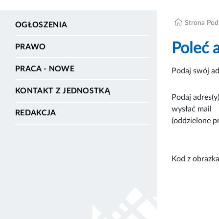
Strona Po
OGŁOSZENIA
Poleć 
PRAWO
PRACA - NOWE
Podaj swój ad
KONTAKT Z JEDNOSTKĄ
Podaj adres(y)
wysłać mail
REDAKCJA
(oddzielone p
Kod z obrazka