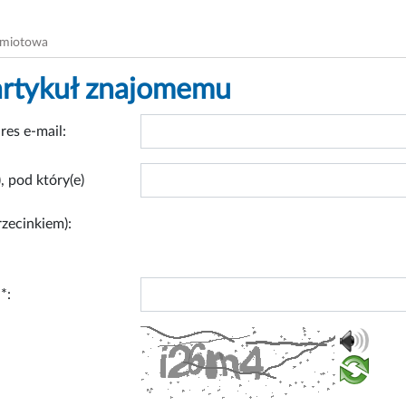
dmiotowa
artykuł znajomemu
res e-mail:
, pod który(e)
rzecinkiem):
*: