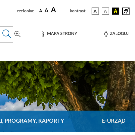
A
A
czcionka:
A
kontrast:
MAPA STRONY
ZALOGUJ
KI, PROGRAMY, RAPORTY
E-URZĄD