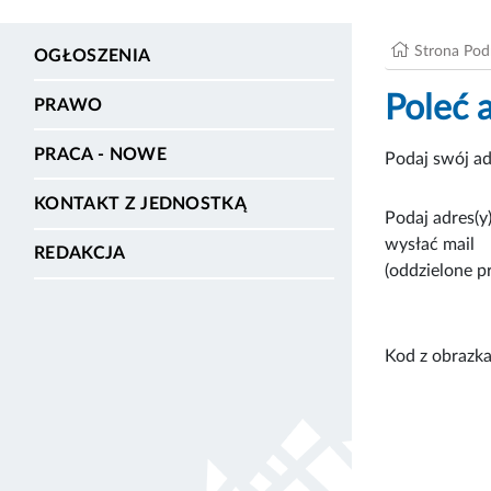
Strona Po
OGŁOSZENIA
Poleć 
PRAWO
PRACA - NOWE
Podaj swój ad
KONTAKT Z JEDNOSTKĄ
Podaj adres(y)
wysłać mail
REDAKCJA
(oddzielone p
Kod z obrazka