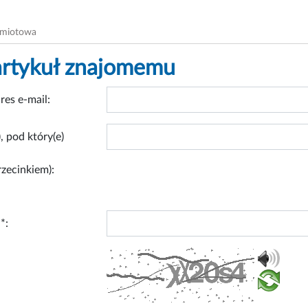
dmiotowa
artykuł znajomemu
res e-mail:
, pod który(e)
rzecinkiem):
*: