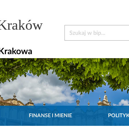
 Kraków
Szukaj w bip
 Krakowa
FINANSE I MIENIE
POLITY