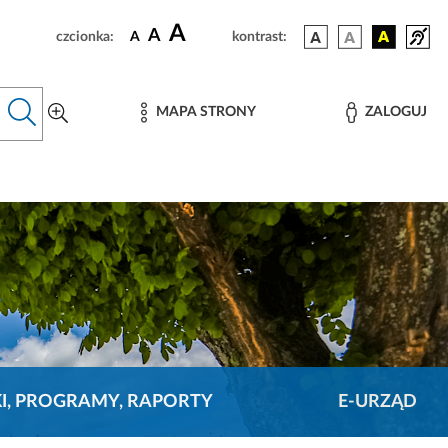
A
A
czcionka:
A
kontrast:
MAPA STRONY
ZALOGUJ
KI, PROGRAMY, RAPORTY
E-URZĄD