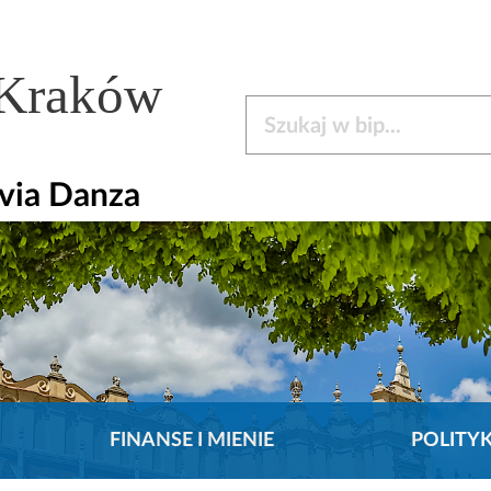
 Kraków
Szukaj w bip
via Danza
FINANSE I MIENIE
POLITY