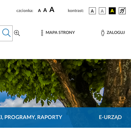
A
A
czcionka:
A
kontrast:
MAPA STRONY
ZALOGUJ
KI, PROGRAMY, RAPORTY
E-URZĄD