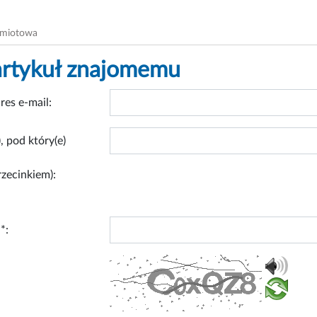
dmiotowa
artykuł znajomemu
res e-mail:
, pod który(e)
rzecinkiem):
*: