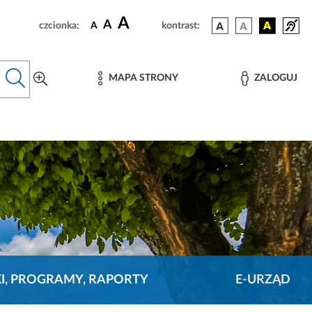
A
A
czcionka:
A
kontrast:
MAPA STRONY
ZALOGUJ
KI, PROGRAMY, RAPORTY
E-URZĄD