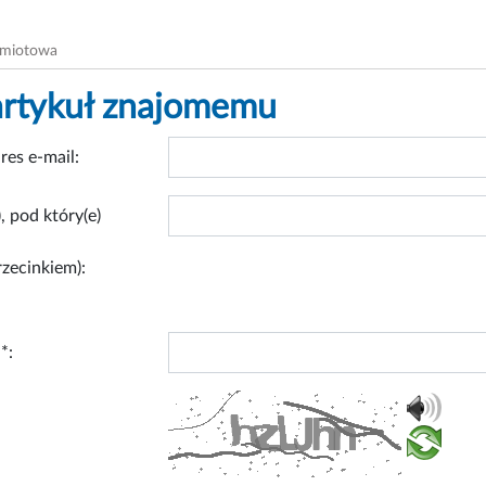
dmiotowa
artykuł znajomemu
res e-mail:
, pod który(e)
rzecinkiem):
*: