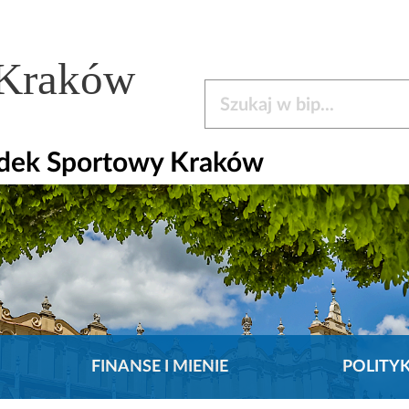
 Kraków
Szukaj w bip
odek Sportowy Kraków
FINANSE I MIENIE
POLITY