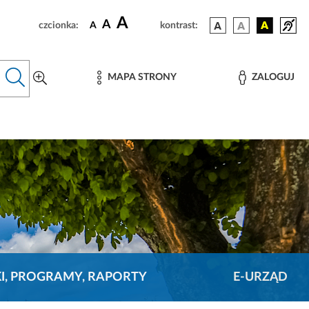
A
A
czcionka:
A
kontrast:
MAPA STRONY
ZALOGUJ
KI, PROGRAMY, RAPORTY
E-URZĄD