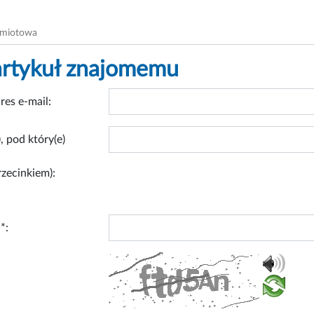
dmiotowa
artykuł znajomemu
res e-mail:
, pod który(e)
rzecinkiem):
*: