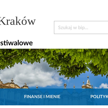
 Kraków
Szukaj w bip
estiwalowe
FINANSE I MIENIE
POLITY