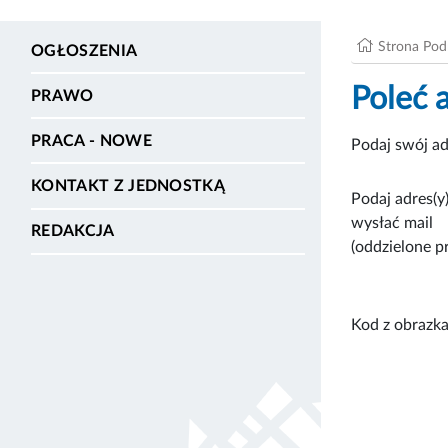
Strona Po
OGŁOSZENIA
Poleć 
PRAWO
PRACA - NOWE
Podaj swój ad
KONTAKT Z JEDNOSTKĄ
Podaj adres(y)
wysłać mail
REDAKCJA
(oddzielone p
Kod z obrazka