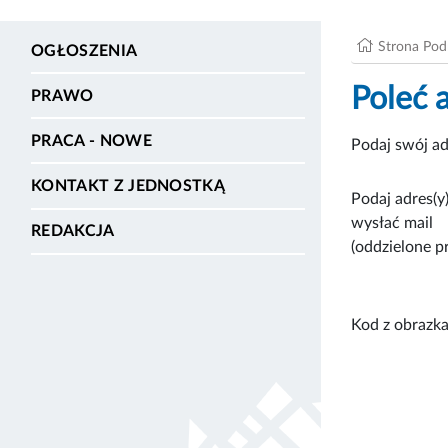
Strona Po
OGŁOSZENIA
Poleć 
PRAWO
PRACA - NOWE
Podaj swój ad
KONTAKT Z JEDNOSTKĄ
Podaj adres(y)
wysłać mail
REDAKCJA
(oddzielone p
Kod z obrazka