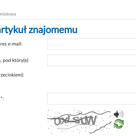
dmiotowa
artykuł znajomemu
res e-mail:
, pod który(e)
rzecinkiem):
*: