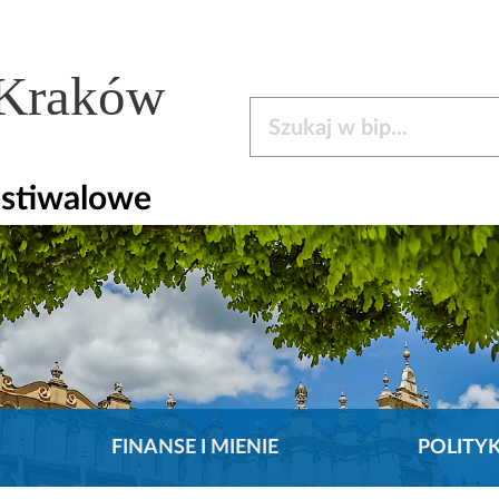
 Kraków
Szukaj w bip
estiwalowe
FINANSE I MIENIE
POLITY