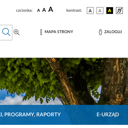
A
A
czcionka:
A
kontrast:
MAPA STRONY
ZALOGUJ
KI, PROGRAMY, RAPORTY
E-URZĄD