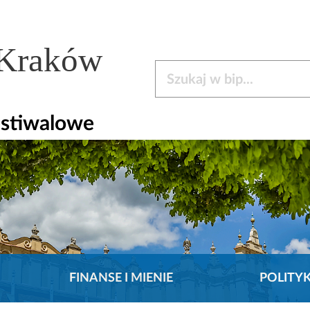
 Kraków
Szukaj w bip
estiwalowe
FINANSE I MIENIE
POLITY