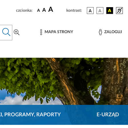
A
A
czcionka:
A
kontrast:
MAPA STRONY
ZALOGUJ
KI, PROGRAMY, RAPORTY
E-URZĄD