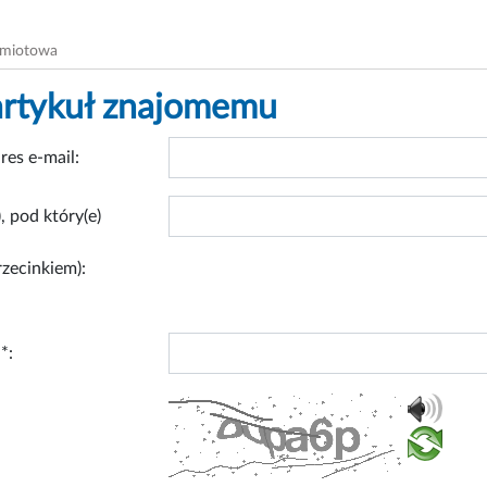
dmiotowa
artykuł znajomemu
res e-mail:
, pod który(e)
rzecinkiem):
*: