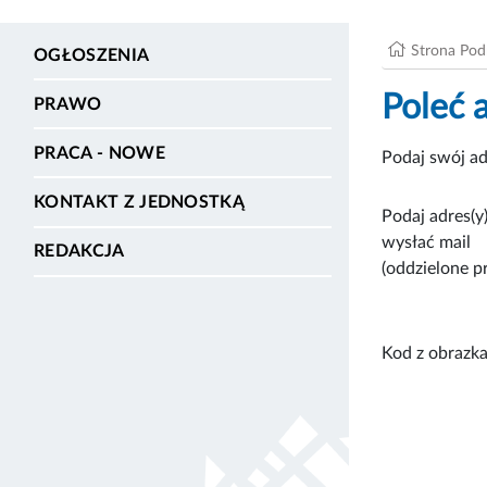
Strona Po
OGŁOSZENIA
Poleć 
PRAWO
PRACA - NOWE
Podaj swój ad
KONTAKT Z JEDNOSTKĄ
Podaj adres(y)
wysłać mail
REDAKCJA
(oddzielone p
Kod z obrazka