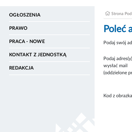
Strona Po
OGŁOSZENIA
Poleć 
PRAWO
PRACA - NOWE
Podaj swój ad
KONTAKT Z JEDNOSTKĄ
Podaj adres(y)
wysłać mail
REDAKCJA
(oddzielone p
Kod z obrazka