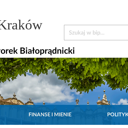
 Kraków
Szukaj w bip
orek Białoprądnicki
FINANSE I MIENIE
POLITY