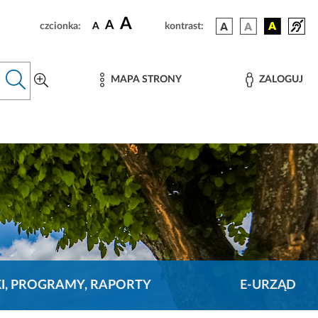
A
A
czcionka:
A
kontrast:
MAPA STRONY
ZALOGUJ
KI, PROGRAMY, RAPORTY
E-URZĄD