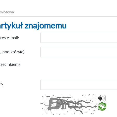
dmiotowa
artykuł znajomemu
res e-mail:
, pod który(e)
rzecinkiem):
*: