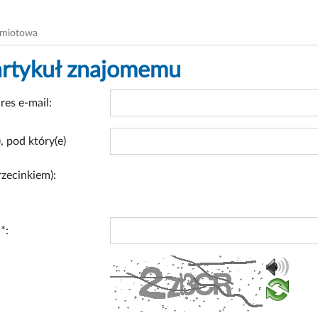
dmiotowa
artykuł znajomemu
res e-mail:
, pod który(e)
rzecinkiem):
*: