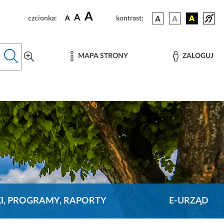
A
A
czcionka:
A
kontrast:
MAPA STRONY
ZALOGUJ
KI, PROGRAMY, RAPORTY
E-URZĄD