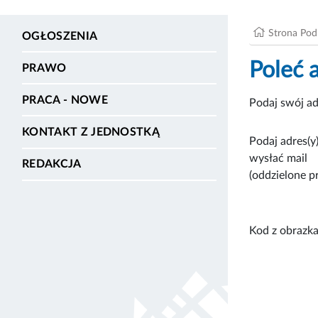
Strona Po
OGŁOSZENIA
Poleć 
PRAWO
PRACA - NOWE
Podaj swój ad
KONTAKT Z JEDNOSTKĄ
Podaj adres(y)
wysłać mail
REDAKCJA
(oddzielone p
Kod z obrazka