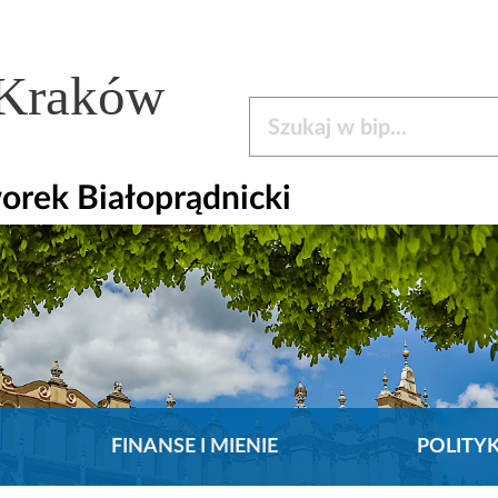
 Kraków
Szukaj w bip
orek Białoprądnicki
FINANSE I MIENIE
POLITY