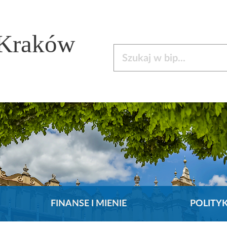
 Kraków
Szukaj w bip
FINANSE I MIENIE
POLITY