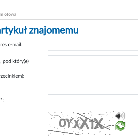
dmiotowa
artykuł znajomemu
res e-mail:
, pod który(e)
rzecinkiem):
*: