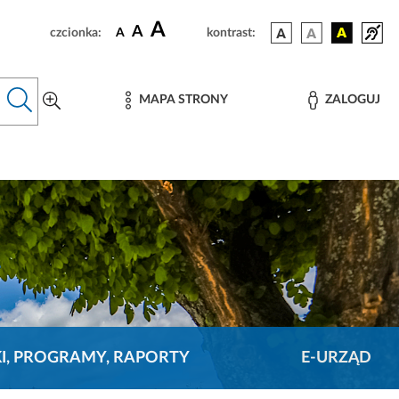
A
A
czcionka:
A
kontrast:
MAPA STRONY
ZALOGUJ
KI, PROGRAMY, RAPORTY
E-URZĄD