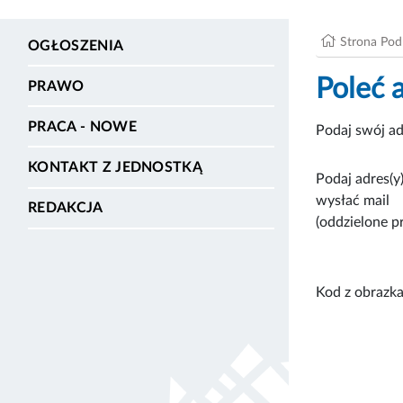
Strona Po
OGŁOSZENIA
Poleć 
PRAWO
PRACA - NOWE
Podaj swój ad
KONTAKT Z JEDNOSTKĄ
Podaj adres(y)
wysłać mail
REDAKCJA
(oddzielone p
Kod z obrazka