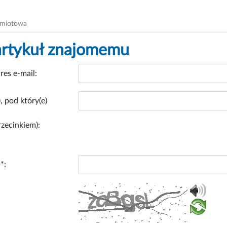
dmiotowa
artykuł znajomemu
res e-mail:
, pod który(e)
rzecinkiem):
*: