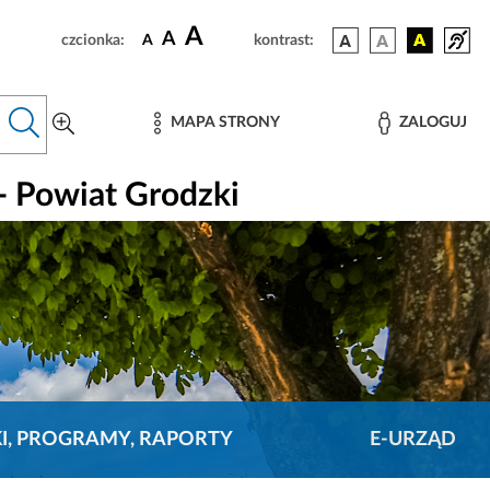
A
A
czcionka:
A
kontrast:
MAPA STRONY
ZALOGUJ
- Powiat Grodzki
KI, PROGRAMY, RAPORTY
E-URZĄD