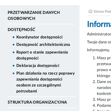
Strona Po
PRZETWARZANIE DANYCH
OSOBOWYCH
Inform
DOSTĘPNOŚĆ
Administrato
Koordynator dostępności
Twoje dane os
Dostępność architektoniczna
Informujemy, 
Raport o stanie zapewniania
Masz pr
dostępności
przetwa
Deklaracja dostępności
prawo w
Plan działania na rzecz poprawy
którego
zapewniania dostępności
Dane os
osobom ze szczególnymi
narodow
potrzebami
konkret
Masz pr
STRUKTURA ORGANIZACYJNA
Podanie