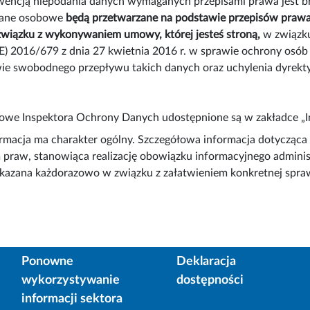
encją niepodania danych wymaganych przepisami prawa jest bra
dane osobowe
będą przetwarzane na podstawie przepisów prawa,
związku z wykonywaniem umowy, której jesteś stroną,
w związku
E) 2016/679 z dnia 27 kwietnia 2016 r. w sprawie ochrony osó
ie swobodnego przepływu takich danych oraz uchylenia dyre
we Inspektora Ochrony Danych udostępnione są w zakładce „Inf
ormacja ma charakter ogólny. Szczegółowa informacja dotycząc
 praw, stanowiąca realizację obowiązku informacyjnego adminis
kazana każdorazowo w związku z załatwieniem konkretnej spra
Ponowne
Deklaracja
wykorzystywanie
dostępności
informacji sektora