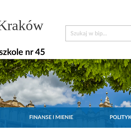
 Kraków
Szukaj w bip
zkole nr 45
FINANSE I MIENIE
POLITY