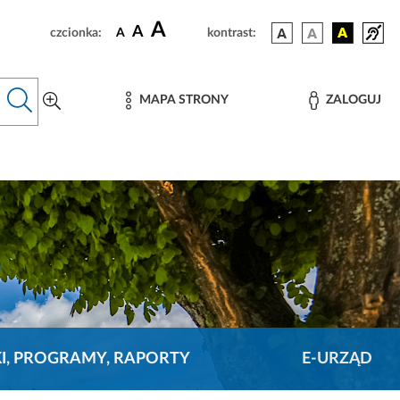
A
A
czcionka:
A
kontrast:
MAPA STRONY
ZALOGUJ
KI, PROGRAMY, RAPORTY
E-URZĄD