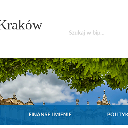
 Kraków
Szukaj w bip
FINANSE I MIENIE
POLITY