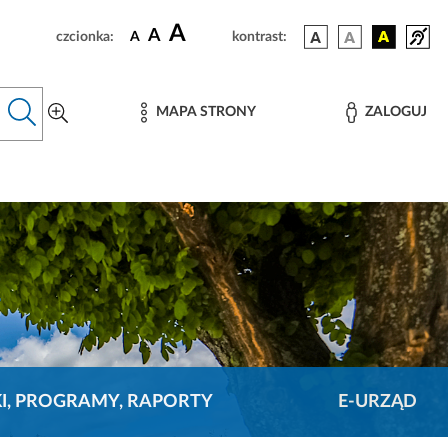
A
A
czcionka:
A
kontrast:
MAPA STRONY
ZALOGUJ
KI, PROGRAMY, RAPORTY
E-URZĄD