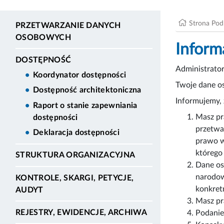
Strona Po
PRZETWARZANIE DANYCH
OSOBOWYCH
Inform
DOSTĘPNOŚĆ
Administrato
Koordynator dostępności
Twoje dane os
Dostępność architektoniczna
Informujemy, 
Raport o stanie zapewniania
Masz pr
dostępności
przetwa
Deklaracja dostępności
prawo w
którego
STRUKTURA ORGANIZACYJNA
Dane os
narodow
KONTROLE, SKARGI, PETYCJE,
konkret
AUDYT
Masz pr
REJESTRY, EWIDENCJE, ARCHIWA
Podanie