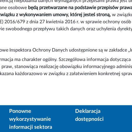
encją niepodania danych wymaganych przepisami prawa jest bra
dane osobowe
będą przetwarzane na podstawie przepisów prawa,
związku z wykonywaniem umowy, której jesteś stroną,
w związku
E) 2016/679 z dnia 27 kwietnia 2016 r. w sprawie ochrony osó
ie swobodnego przepływu takich danych oraz uchylenia dyre
we Inspektora Ochrony Danych udostępnione są w zakładce „Inf
ormacja ma charakter ogólny. Szczegółowa informacja dotycząc
 praw, stanowiąca realizację obowiązku informacyjnego adminis
kazana każdorazowo w związku z załatwieniem konkretnej spra
Ponowne
Deklaracja
wykorzystywanie
dostępności
informacji sektora