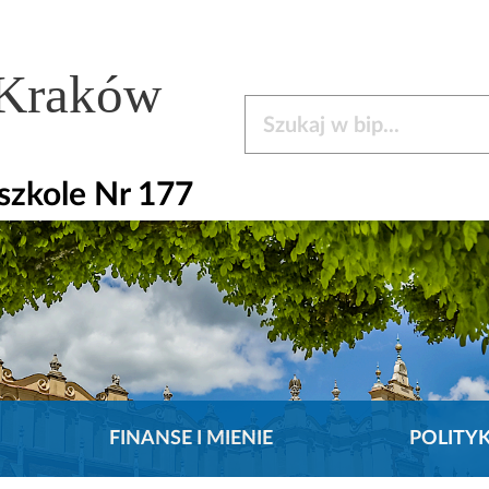
 Kraków
Szukaj w bip
zkole Nr 177
FINANSE I MIENIE
POLITY