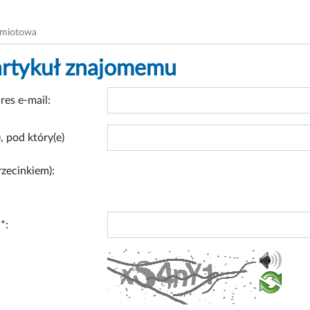
dmiotowa
artykuł znajomemu
res e-mail:
, pod który(e)
rzecinkiem):
*: