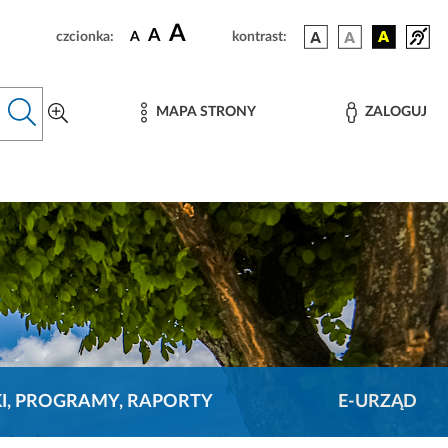
A
A
czcionka:
A
kontrast:
MAPA STRONY
ZALOGUJ
KI, PROGRAMY, RAPORTY
E-URZĄD