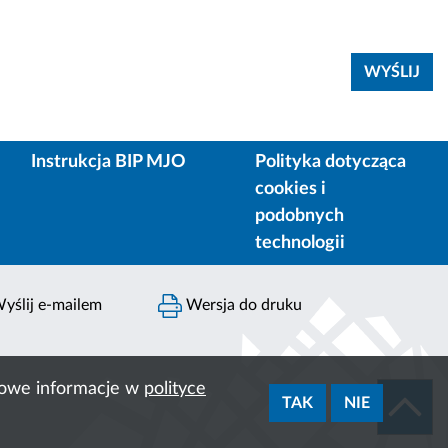
Instrukcja BIP MJO
Polityka dotycząca
cookies i
podobnych
technologii
yślij e-mailem
Wersja do druku
ółowe informacje w
polityce
TAK
NIE