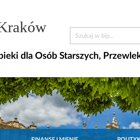
 Kraków
Szukaj w bip
ieki dla Osób Starszych, Przewle
FINANSE I MIENIE
POLITY