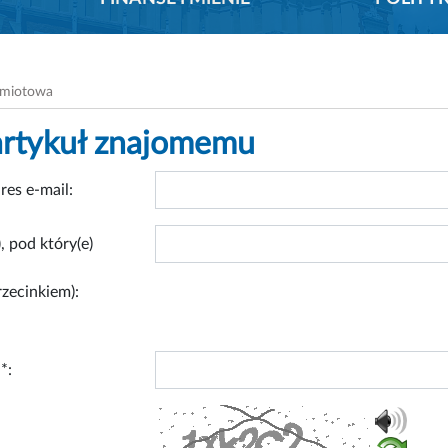
dmiotowa
artykuł znajomemu
res e-mail:
, pod który(e)
rzecinkiem):
*: