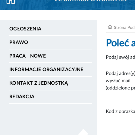
Strona Po
OGŁOSZENIA
Poleć 
PRAWO
PRACA - NOWE
Podaj swój ad
INFORMACJE ORGANIZACYJNE
Podaj adres(y)
wysłać mail
KONTAKT Z JEDNOSTKĄ
(oddzielone p
REDAKCJA
Kod z obrazka