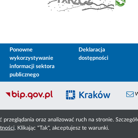
Ponowne
Deklaracja
wykorzystywanie
dostępności
informacji sektora
publicznego
W
ć przeglądania oraz analizować ruch na stronie. Szczeg
tności
. Klikając "Tak", akceptujesz te warunki.
 Cyfronet AGH
liczba wyświetleń:
231810661