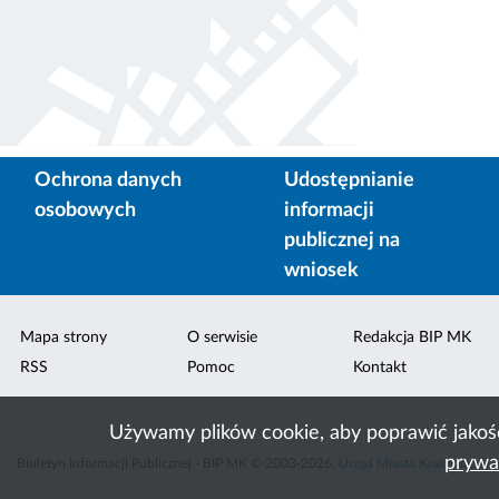
Ochrona danych
Udostępnianie
osobowych
informacji
publicznej na
wniosek
Mapa strony
O serwisie
Redakcja BIP MK
RSS
Pomoc
Kontakt
Używamy plików cookie, aby poprawić jakoś
prywa
Biuletyn Informacji Publicznej - BIP MK © 2003-2026,
Urząd Miasta Krakowa
,
ACK