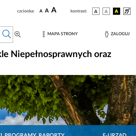
A
A
czcionka:
A
kontrast:
MAPA STRONY
ZALOGUJ
kle Niepełnosprawnych oraz
KI, PROGRAMY, RAPORTY
E-URZĄD