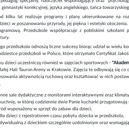
, pedagog specjalny, nauczyciel wspomagający oraz psycholo
ki, gimnastyki korekcyjnej, języka angielskiego, tańca towarzyskie
od kilku lat realizuje programy i plany ukierunkowane na ro
ieci w poszanowaniu przyrody, jej piękna i estetyki otoczeni
gramową. Przedszkole współpracuje z pobliskimi szkołami 
tury.
ego przedszkola odnoszą liczne sukcesy biorąc udział w wielu ko
dziestce przedszkoli w Polsce, które otrzymało Certyfikat Jakośc
u dzieci uczestniczą również w zajęciach sportowych -
"Akadem
łej Hali Tauron Areny w Krakowie. Zajęcia te odbywają się co 
eresowania aktywnością ruchową oraz kształtować w nich posta
onne sale dydaktyczne z monitorami interaktywnymi oraz klimaty
kuchnię, w której codziennie dwie Panie kucharki przygotowują s
ród wyposażony w sprzęt do zabaw dla dzieci,
dla dzieci z rejestratorem czasu pobytu dziecka w przedszkolu,
ndywidualną z dzieckiem szczególnie uzdolnionym oraz wymagaj