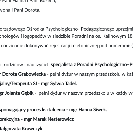
 Pani Halina i Pani Bożena,
Iwona i Pani Dorota.
orządowego Ośrodka Psychologiczno- Pedagogicznego uprzejm
chologów i logopedów w siedzibie Poradni na os. Kalinowym 18
codziennie dokonywać rejestracji telefonicznej pod numerami: (
i, rodziców i nauczycieli
specjalista z Poradni Psychologiczno–P
r Dorota Grabowiecka
- pełni dyżur w naszym przedszkolu w każ
jalny/Terapeuta SI
-
mgr Sylwia Tadel.
gr Jolanta Gębik
- pełni dyżur w naszym przedszkolu w każdy wt
spomagający proces kształcenia - mgr Hanna Siwek.
orekcyjna - mgr Marek Nesterowicz
 Małgorzata Krawczyk