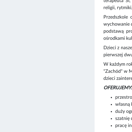
terapeuta SI
religii, rytmi
Przedszkole 
wychowanie dz
podstawą pro
ośrodkami kul
Dzieci z nasz
pierwszej dwu
W każdym rok
"Zachód" w Ma
dzieci zaint
OFERUJEMY:
przestr
własną 
duży og
szatnię 
pracę i