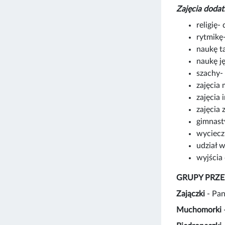
Zajęcia doda
religię-
rytmikę-
naukę t
naukę ję
szachy- 
zajęcia
zajęcia
zajęcia 
gimnasty
wyciecz
udział 
wyjścia
GRUPY PRZE
Zajączki
- Pan
Muchomorki
-