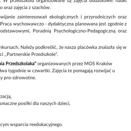
g. W przedszkolu organizowane są zajęcia dodatkowe: nauki
go oraz zajęcia z szachów.
zwijanie zainteresowań ekologicznych i przyrodniczych oraz
a. Praca wychowawczo - dydaktyczna planowana jest zgodnie z
podstawowymi, Poradnią Psychologiczno-Pedagogiczną oraz
nkursach. Należy podkreślić, że nasza placówka znalazła się w
i ,,Partnerskie Przedszkole".
ia Przedszkolaka"
organizowanych przez MOS Kraków
dwa tygodnie w czwartki. Zajęcia te pomagają rozwijać u
wy pro-zdrowotne.
zacją,
maczne posiłki dla naszych dzieci,
ącym wsparcia reedukacyjnego.