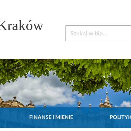
 Kraków
Szukaj w bip
FINANSE I MIENIE
POLITY