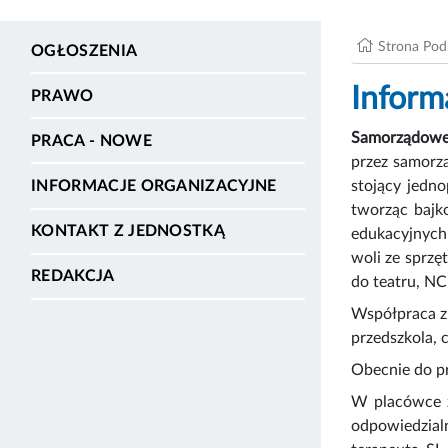
Strona Po
OGŁOSZENIA
Inform
PRAWO
Samorządowe 
PRACA - NOWE
przez samorz
stojący jedn
INFORMACJE ORGANIZACYJNE
tworząc bajk
KONTAKT Z JEDNOSTKĄ
edukacyjnych 
woli ze sprzę
REDAKCJA
do teatru, NC
Współpraca z 
przedszkola, 
Obecnie do pr
W placówce z
odpowiedzial