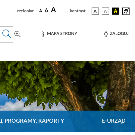
A
A
czcionka:
A
kontrast:
MAPA STRONY
ZALOGUJ
KI, PROGRAMY, RAPORTY
E-URZĄD