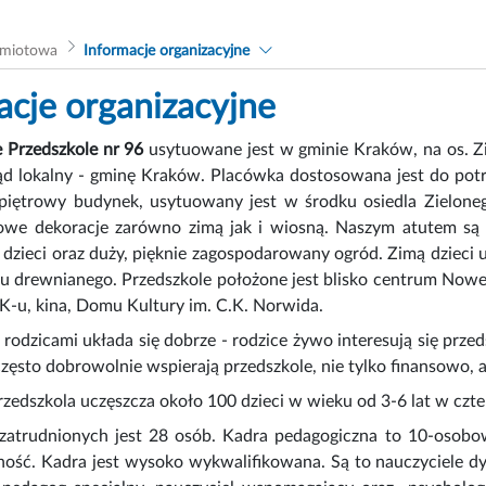
dmiotowa
Informacje organizacyjne
acje organizacyjne
Przedszkole nr 96
usytuowane jest w gminie Kraków,
na os. Z
ąd lokalny - gminę Kraków. Placówka dostosowana jest do potr
opiętrowy budynek, usytuowany jest w środku osiedla Zielone
owe dekoracje zarówno zimą jak i wiosną. Naszym atutem są
dzieci oraz duży, pięknie zagospodarowany ogród. Zimą dzieci u
tu drewnianego. Przedszkole położone jest blisko centrum Nowej
K-u, kina, Domu Kultury im. C.K. Norwida.
rodzicami układa się dobrze - rodzice żywo interesują się prze
często dobrowolnie wspierają przedszkole, nie tylko finansowo, 
zedszkola uczęszcza około 100 dzieci w wieku od 3-6 lat w czte
atrudnionych jest 28 osób. Kadra pedagogiczna to 10-osobow
ność. Kadra jest wysoko wykwalifikowana. Są to nauczyciele dy