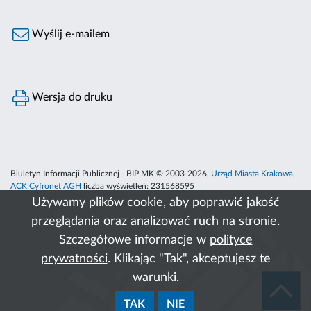
Wyślij e-mailem
Wersja do druku
Biuletyn Informacji Publicznej - BIP MK © 2003-2026,
Urząd Miasta Krakowa
,
ACK Cyfronet AGH
liczba wyświetleń:
231568595
Używamy plików cookie, aby poprawić jakość
przeglądania oraz analizować ruch na stronie.
Szczegółowe informacje w
polityce
prywatności
. Klikając "Tak", akceptujesz te
warunki.
TAK
NIE