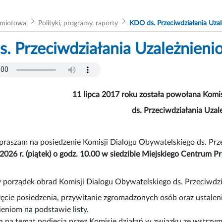
dmiotowa
Polityki, programy, raporty
KDO ds. Przeciwdziałania Uza
. Przeciwdziałania Uzależnieni
11 lipca 2017 roku została powołana Komi
ds. Przeciwdziałania Uzal
praszam na posiedzenie Komisji Dialogu Obywatelskiego ds. Prz
2026 r. (piątek) o godz. 10.00 w siedzibie Miejskiego Centrum P
porządek obrad Komisji Dialogu Obywatelskiego ds. Przeciwdzi
ęcie posiedzenia, przywitanie zgromadzonych osób oraz ustale
ieniom na podstawie listy.
a na temat podjęcia przez Komisję działań w związku ze wstrzy