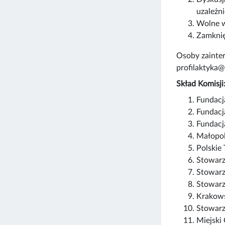
uzależn
Wolne w
Zamknię
Osoby zainte
profilaktyka
Skład Komisji
Fundac
Fundacj
Fundacj
Małopo
Polskie
Stowarz
Stowarz
Stowar
Krakows
Stowarz
Miejski