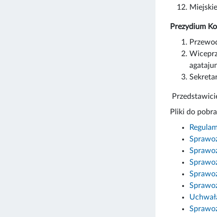
Miejski
Prezydium Kom
Przewod
Wiceprz
agataju
Sekreta
Przedstawicie
Pliki do pobra
Regulam
Sprawoz
Sprawoz
Sprawoz
Sprawoz
Sprawoz
Uchwała
Sprawoz