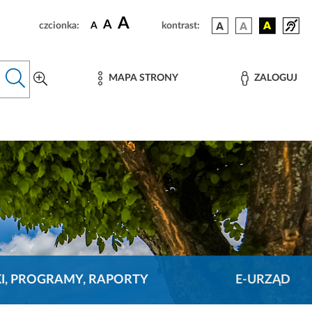
A
A
czcionka:
A
kontrast:
MAPA STRONY
ZALOGUJ
KI, PROGRAMY, RAPORTY
E-URZĄD