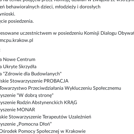
ień behawioralnych dzieci, młodzieży i dorosłych
nioski.
cie posiedzenia.
resowane uczestnictwem w posiedzeniu Komisji Dialogu Obywate
@mcpu.krakow.pl
:
ja Nowe Centrum
a Ukryte Skrzydła
a "Zdrowie dla Budowlanych"
lskie Stowarzyszenie PROBACJA
 Towarzystwo Przeciwdziałania Wykluczeniu Społecznemu
yszenie "W dobrą stronę"
yszenie Rodzin Abstynenckich KRĄG
zyszenie MONAR
kie Stowarzyszenie Terapeutów Uzależnień
yszenie „Pomocna Dłoń”
 Ośrodek Pomocy Społecznej w Krakowie