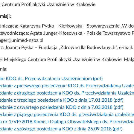
e Centrum Profilaktyki Uzależnień w Krakowie
isji:
nicząca: Katarzyna Pytko - Kiełkowska - Stowarzyszenie „W do
ewodnicząca: Agata Junger-Kłosowska - Polskie Towarzystwo P
nger@unimed-nzoz.pl
rz: Joanna Pęska – Fundacja „Zdrowie dla Budowlanych”, e-mai
l Miejskiego Centrum Profilaktyki Uzależnień w Krakowie: Małg
nia:
in KDO ds. Przeciwdziałania Uzależnieniom (pdf)
danie z pierwszego posiedzenie KDO ds Przeciwdziałania Uzale
danie z drugiego posiedzenia KDO ds. Przeciwdziałania Uzależn
danie z trzeciego posiedzenia KDO z dnia 17.01.2018 (pdf)
danie z czwartego posiedzenia KDO z dnia 7.03.2018 (pdf)
danie z piątego posiedzenia KDO ds. przeciwdziałania uzależnie
 nr 1/VP/2018 Komisji Dialogu Obywatelskiego ds. Przeciwdział
danie z szóstego posiedzenia KDO z dnia 26.09.2018 (pdf)