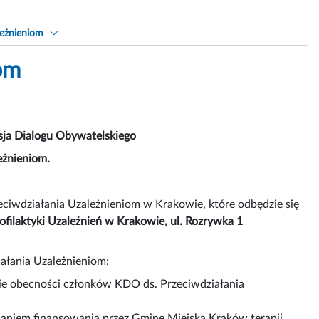
leżnieniom
om
sja Dialogu Obywatelskiego
eżnieniom.
eciwdziałania Uzależnieniom w Krakowie, które odbędzie się
rofilaktyki Uzależnień w Krakowie, ul. Rozrywka 1
ałania Uzależnieniom:
nie obecności członków KDO ds. Przeciwdziałania
maniem finansowania przez Gminę Miejską Kraków terapii