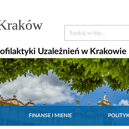
 Kraków
Szukaj w bip
ofilaktyki Uzależnień w Krakowie
FINANSE I MIENIE
POLITY