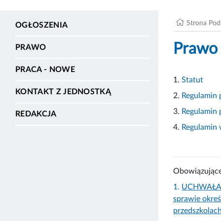
Strona Po
OGŁOSZENIA
Prawo
PRAWO
PRACA - NOWE
1.
Statut
KONTAKT Z JEDNOSTKĄ
2.
Regulamin 
3.
Regulamin p
REDAKCJA
4.
Regulamin 
Obowiązujące
1.
UCHWAŁA N
sprawie okre
przedszkolac