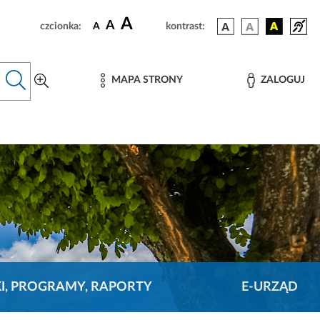
A
A
czcionka:
A
kontrast:
MAPA STRONY
ZALOGUJ
KI, PROGRAMY, RAPORTY
E-URZĄD