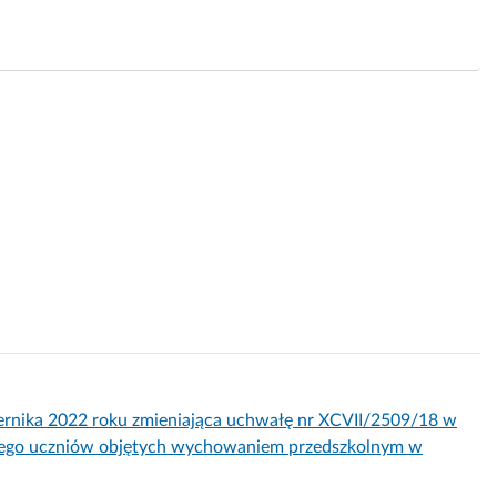
ka 2022 roku zmieniająca uchwałę nr XCVII/2509/18 w
olnego uczniów objętych wychowaniem przedszkolnym w