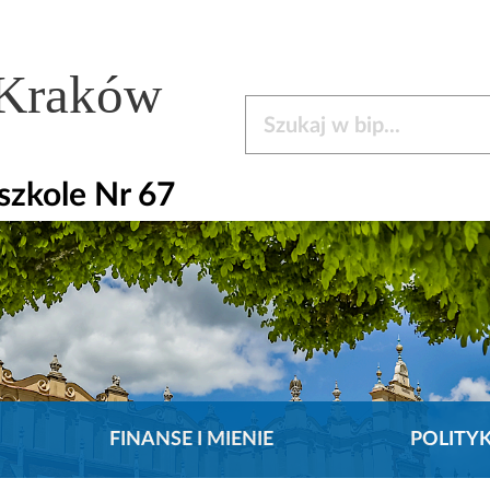
 Kraków
Szukaj w bip
zkole Nr 67
FINANSE I MIENIE
POLITY