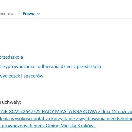
dmiotowa
Prawo
przedszkola
rzyprowadzania i odbierania dzieci z przedszkola
wycieczek i spacerów
 uchwały:
R XCVII/2647/22 RADY MIASTA KRAKOWA z dnia 12 październi
ślenia wysokości opłat za korzystanie z wychowania przedszk
h prowadzonych przez Gminę Miejską Kraków.