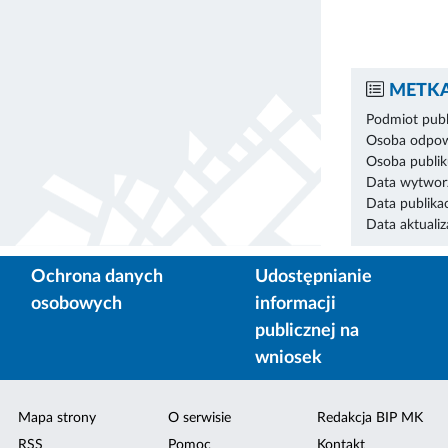
METKA
Podmiot publ
Osoba odpowi
Osoba publik
Data wytworz
Data publikac
Data aktualiza
Ochrona danych
Udostępnianie
osobowych
informacji
publicznej na
wniosek
Mapa strony
O serwisie
Redakcja BIP MK
RSS
Pomoc
Kontakt