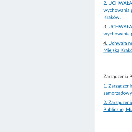
2. UCHWAŁA N
wychowania p
Kraków.
3
. UCHWAŁA N
wychowania p
4
. Uchwała n
Miejską Krak
Zarządzenia 
1. Zarządzeni
samorządowyc
2. Zarządzeni
Publicznej M