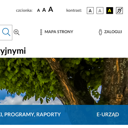
A
A
czcionka:
A
kontrast:
MAPA STRONY
ZALOGUJ
cyjnymi
KI, PROGRAMY, RAPORTY
E-URZĄD