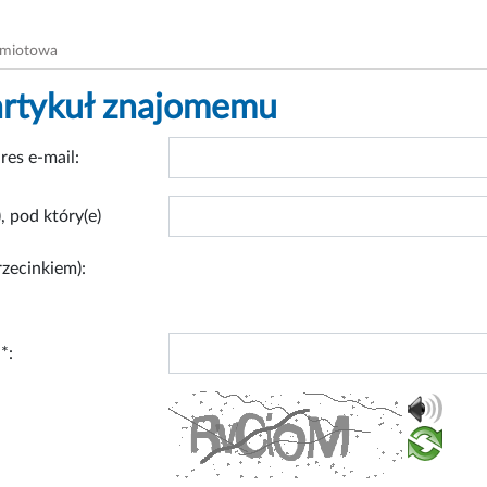
dmiotowa
artykuł znajomemu
res e-mail:
, pod który(e)
rzecinkiem):
*: