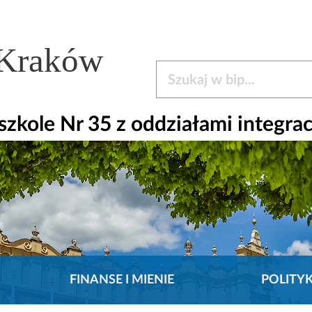
 Kraków
Szukaj w bip
kole Nr 35 z oddziałami integra
FINANSE I MIENIE
POLITY