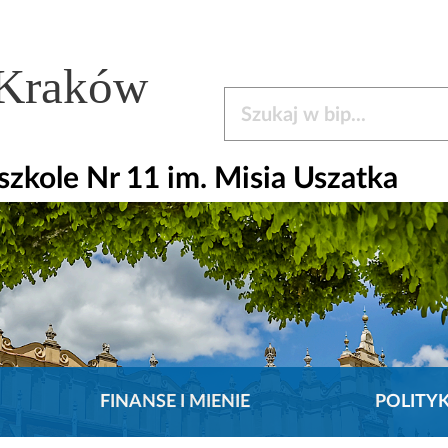
 Kraków
Szukaj w bip
kole Nr 11 im. Misia Uszatka
FINANSE I MIENIE
POLITY