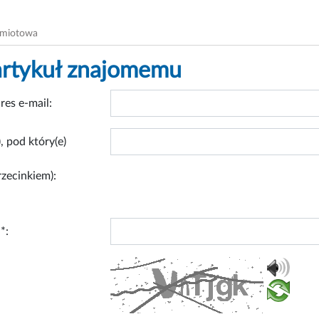
dmiotowa
artykuł znajomemu
res e-mail:
, pod który(e)
rzecinkiem):
*: