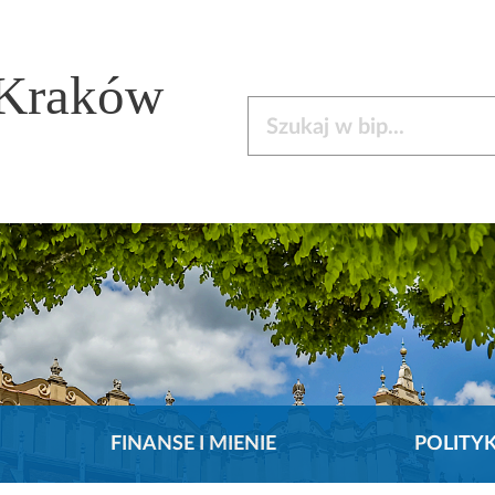
 Kraków
Szukaj w bip
FINANSE I MIENIE
POLITY