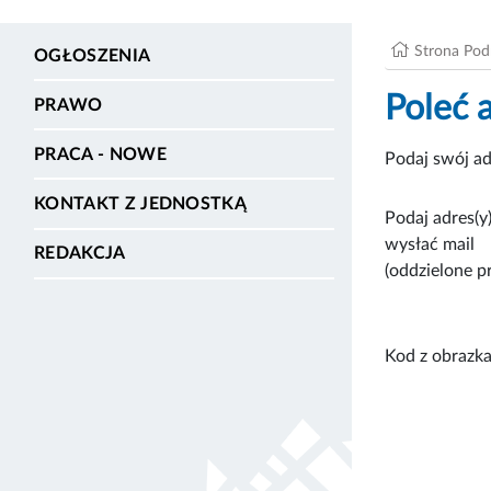
Strona Po
OGŁOSZENIA
Poleć 
PRAWO
PRACA - NOWE
Podaj swój ad
KONTAKT Z JEDNOSTKĄ
Podaj adres(y)
wysłać mail
REDAKCJA
(oddzielone p
Kod z obrazka