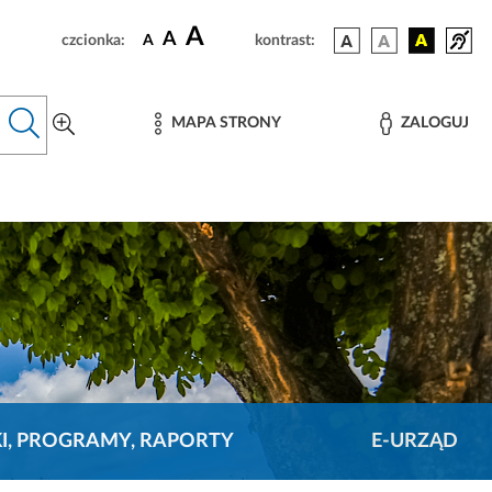
A
A
czcionka:
A
kontrast:
MAPA STRONY
ZALOGUJ
KI, PROGRAMY, RAPORTY
E-URZĄD