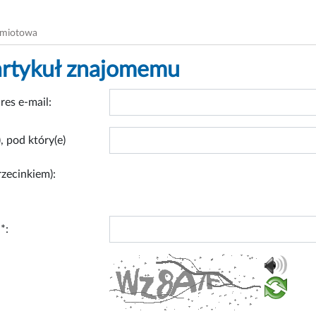
dmiotowa
artykuł znajomemu
res e-mail:
, pod który(e)
rzecinkiem):
*: