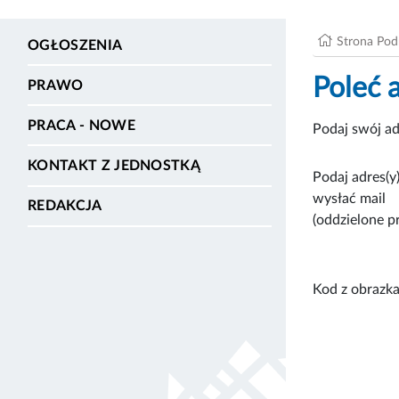
Strona Po
OGŁOSZENIA
Poleć 
PRAWO
PRACA - NOWE
Podaj swój ad
KONTAKT Z JEDNOSTKĄ
Podaj adres(y)
wysłać mail
REDAKCJA
(oddzielone p
Kod z obrazka