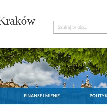
 Kraków
Szukaj w bip
FINANSE I MIENIE
POLITY