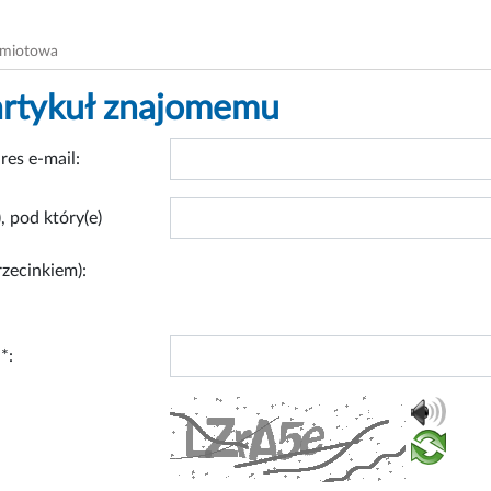
dmiotowa
artykuł znajomemu
res e-mail:
, pod który(e)
rzecinkiem):
*: