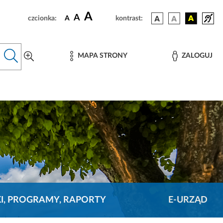
A
A
czcionka:
A
kontrast:
MAPA STRONY
ZALOGUJ
KI, PROGRAMY, RAPORTY
E-URZĄD