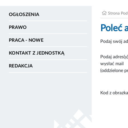
Strona Po
OGŁOSZENIA
Poleć 
PRAWO
PRACA - NOWE
Podaj swój ad
KONTAKT Z JEDNOSTKĄ
Podaj adres(y)
wysłać mail
REDAKCJA
(oddzielone p
Kod z obrazka