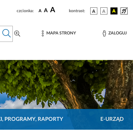
A
A
czcionka:
A
kontrast:
MAPA STRONY
ZALOGUJ
KI, PROGRAMY, RAPORTY
E-URZĄD