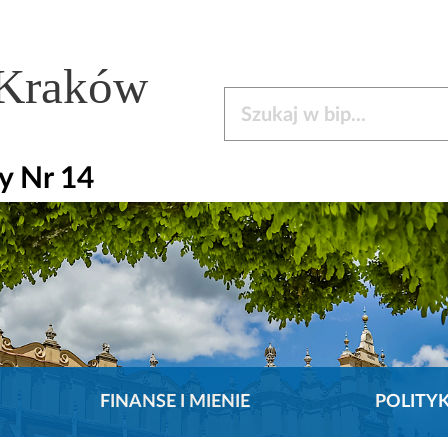
 Kraków
Szukaj w bip
y Nr 14
FINANSE I MIENIE
POLITY