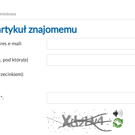
dmiotowa
artykuł znajomemu
res e-mail:
, pod który(e)
rzecinkiem):
*: