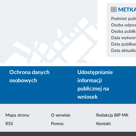
METKA
Podmiot publ
Osoba odpowi
Osoba publik
Data wytworz
Data publikac
Data aktualiza
Ochrona danych
Udostępnianie
osobowych
informacji
publicznej na
wniosek
Mapa strony
O serwisie
Redakcja BIP MK
RSS
Pomoc
Kontakt