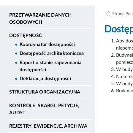
Strona Po
PRZETWARZANIE DANYCH
OSOBOWYCH
Dostęp
DOSTĘPNOŚĆ
Aby dos
Koordynator dostępności
niepełn
Dostępność architektoniczna
Budynek
pomiesz
Raport o stanie zapewniania
W budyn
dostępności
Na tere
Deklaracja dostępności
W budyn
Brak mo
STRUKTURA ORGANIZACYJNA
KONTROLE, SKARGI, PETYCJE,
AUDYT
REJESTRY, EWIDENCJE, ARCHIWA