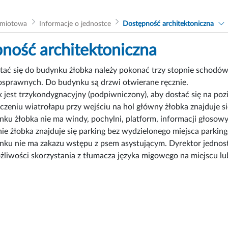
dmiotowa
Informacje o jednostce
Dostępność architektoniczna
ność architektoniczna
tać się do budynku żłobka należy pokonać trzy stopnie schodów
osprawnych. Do budynku są drzwi otwierane ręcznie.
 jest trzykondygnacyjny (podpiwniczony), aby dostać się na po
czeniu wiatrołapu przy wejściu na hol główny żłobka znajduje si
ku żłobka nie ma windy, pochylni, platform, informacji głosowyc
nie żłobka znajduje się parking bez wydzielonego miejsca parki
ku nie ma zakazu wstępu z psem asystującym. Dyrektor jednost
żliwości skorzystania z tłumacza języka migowego na miejscu lub