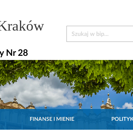
 Kraków
Szukaj w bip
y Nr 28
FINANSE I MIENIE
POLITY