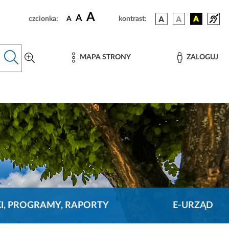
A
A
czcionka:
A
kontrast:
MAPA STRONY
ZALOGUJ
KI, PROGRAMY, RAPORTY
E-URZĄD