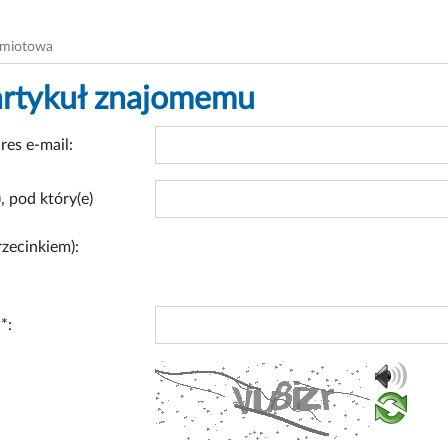
dmiotowa
artykuł znajomemu
res e-mail:
, pod który(e)
rzecinkiem):
*: