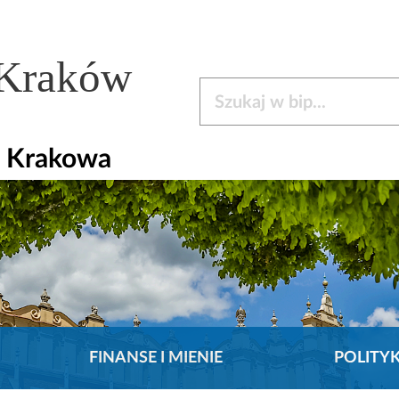
 Kraków
Szukaj w bip
a Krakowa
FINANSE I MIENIE
POLITY