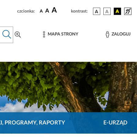
A
A
czcionka:
A
kontrast:
MAPA STRONY
ZALOGUJ
KI, PROGRAMY, RAPORTY
E-URZĄD