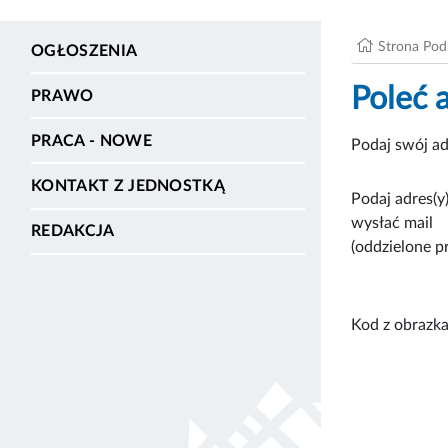
Strona Po
OGŁOSZENIA
Poleć 
PRAWO
PRACA - NOWE
Podaj swój ad
KONTAKT Z JEDNOSTKĄ
Podaj adres(y)
wysłać mail
REDAKCJA
(oddzielone p
Kod z obrazka