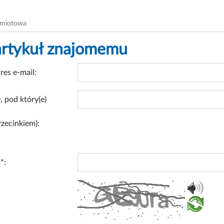
dmiotowa
artykuł znajomemu
res e-mail:
, pod który(e)
rzecinkiem):
*: