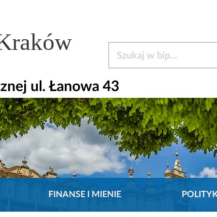
 Kraków
Szukaj w bip
nej ul. Łanowa 43
FINANSE I MIENIE
POLITY