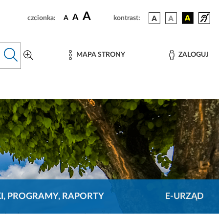
A
A
czcionka:
A
kontrast:
MAPA STRONY
ZALOGUJ
KI, PROGRAMY, RAPORTY
E-URZĄD