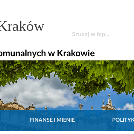
 Kraków
Szukaj w bip
omunalnych w Krakowie
FINANSE I MIENIE
POLITY