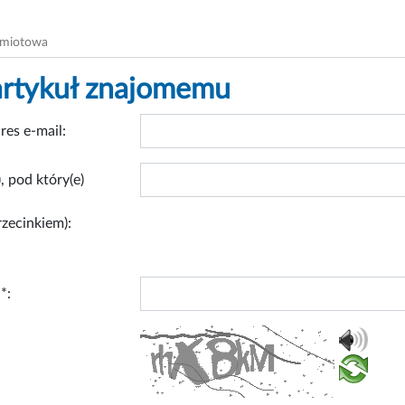
dmiotowa
artykuł znajomemu
res e-mail:
, pod który(e)
rzecinkiem):
*: