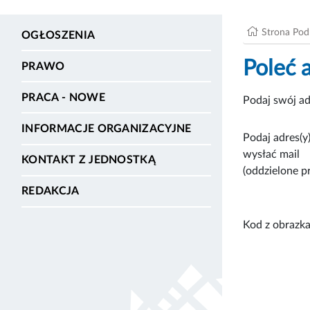
Strona Po
OGŁOSZENIA
Poleć 
PRAWO
PRACA - NOWE
Podaj swój ad
INFORMACJE ORGANIZACYJNE
Podaj adres(y)
wysłać mail
KONTAKT Z JEDNOSTKĄ
(oddzielone p
REDAKCJA
Kod z obrazka