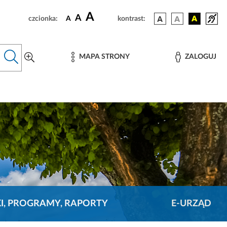
A
A
czcionka:
A
kontrast:
MAPA STRONY
ZALOGUJ
KI, PROGRAMY, RAPORTY
E-URZĄD