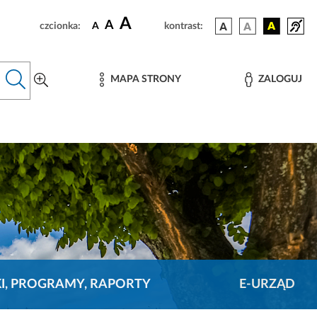
A
A
czcionka:
A
kontrast:
MAPA STRONY
ZALOGUJ
KI, PROGRAMY, RAPORTY
E-URZĄD