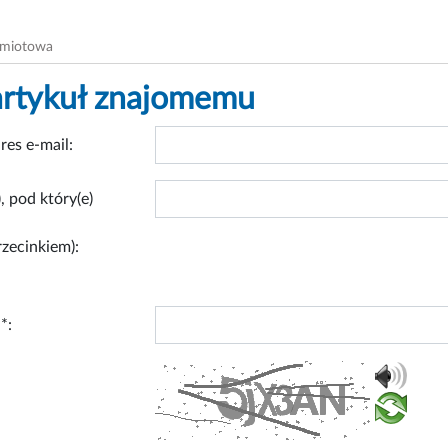
dmiotowa
artykuł znajomemu
res e-mail:
, pod który(e)
rzecinkiem):
*: