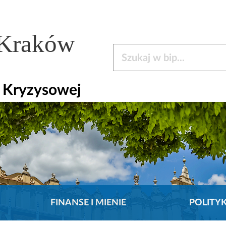
 Kraków
Szukaj w bip
i Kryzysowej
FINANSE I MIENIE
POLITY