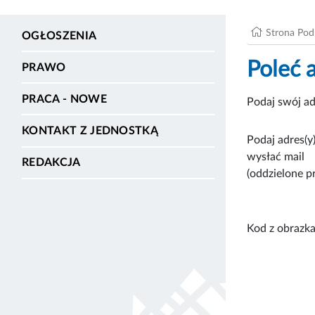
Strona Po
OGŁOSZENIA
Poleć 
PRAWO
PRACA - NOWE
Podaj swój ad
KONTAKT Z JEDNOSTKĄ
Podaj adres(y)
wysłać mail
REDAKCJA
(oddzielone p
Kod z obrazka