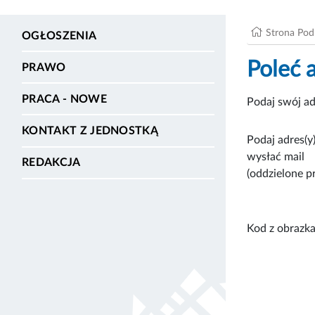
Strona Po
OGŁOSZENIA
Poleć 
PRAWO
PRACA - NOWE
Podaj swój ad
KONTAKT Z JEDNOSTKĄ
Podaj adres(y)
wysłać mail
REDAKCJA
(oddzielone p
Kod z obrazka