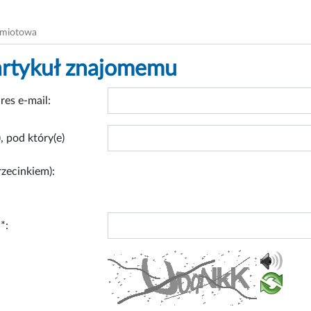
dmiotowa
artykuł znajomemu
res e-mail:
, pod który(e)
rzecinkiem):
*: