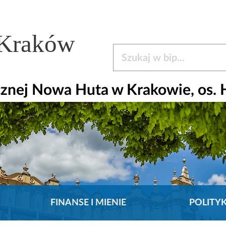
 Kraków
Szukaj w bip
nej Nowa Huta w Krakowie, os. H
FINANSE I MIENIE
POLITY