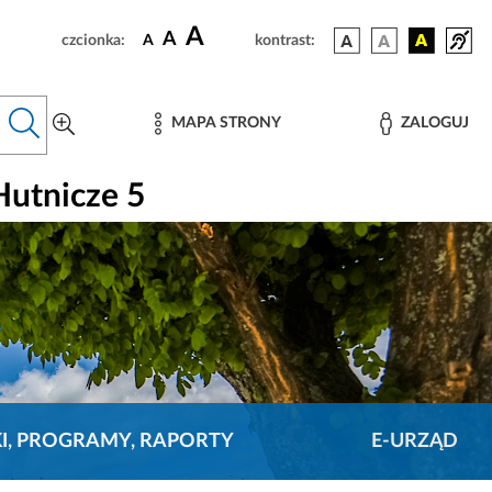
A
A
czcionka:
A
kontrast:
MAPA STRONY
ZALOGUJ
utnicze 5
KI, PROGRAMY, RAPORTY
E-URZĄD