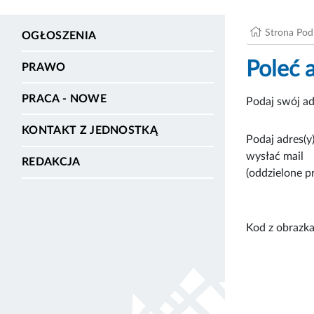
Strona Po
OGŁOSZENIA
Poleć 
PRAWO
PRACA - NOWE
Podaj swój ad
KONTAKT Z JEDNOSTKĄ
Podaj adres(y)
wysłać mail
REDAKCJA
(oddzielone p
Kod z obrazka