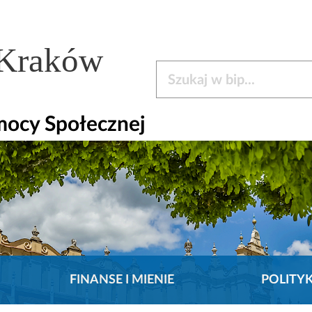
 Kraków
Szukaj w bip
mocy Społecznej
FINANSE I MIENIE
POLITY