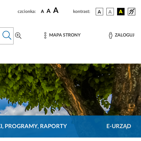
A
A
czcionka:
A
kontrast:
MAPA STRONY
ZALOGUJ
KI, PROGRAMY, RAPORTY
E-URZĄD