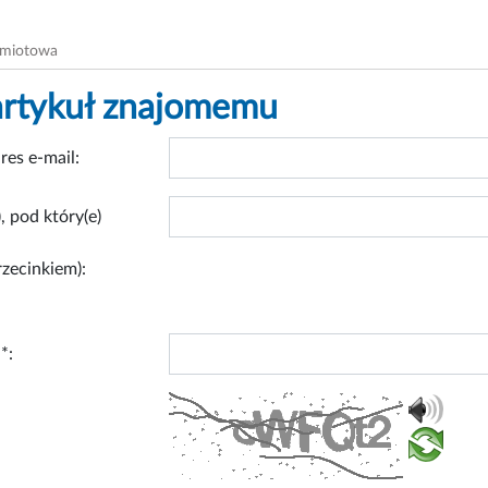
dmiotowa
artykuł znajomemu
res e-mail:
, pod który(e)
rzecinkiem):
*: