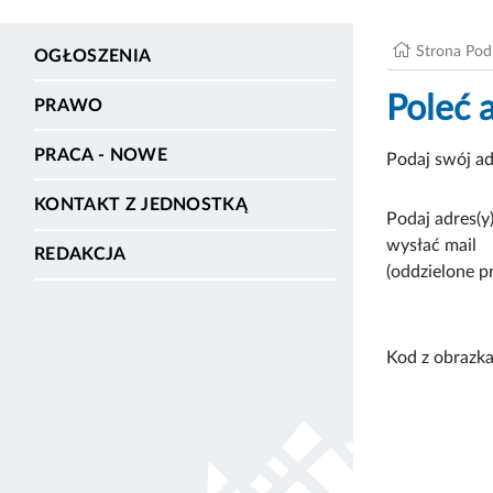
Strona Po
OGŁOSZENIA
Poleć 
PRAWO
PRACA - NOWE
Podaj swój ad
KONTAKT Z JEDNOSTKĄ
Podaj adres(y)
wysłać mail
REDAKCJA
(oddzielone p
Kod z obrazka