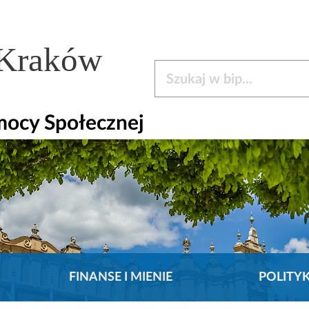
 Kraków
Szukaj w bip
mocy Społecznej
FINANSE I MIENIE
POLITY