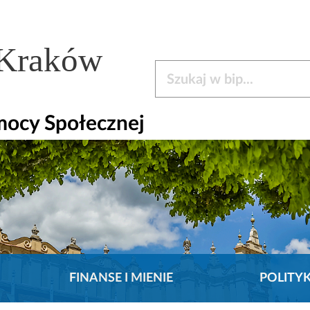
 Kraków
Szukaj w bip
mocy Społecznej
FINANSE I MIENIE
POLITY