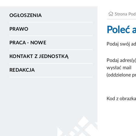
Strona Po
OGŁOSZENIA
Poleć 
PRAWO
PRACA - NOWE
Podaj swój ad
KONTAKT Z JEDNOSTKĄ
Podaj adres(y)
wysłać mail
REDAKCJA
(oddzielone p
Kod z obrazka