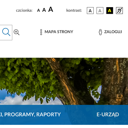
A
A
czcionka:
A
kontrast:
MAPA STRONY
ZALOGUJ
KI, PROGRAMY, RAPORTY
E-URZĄD