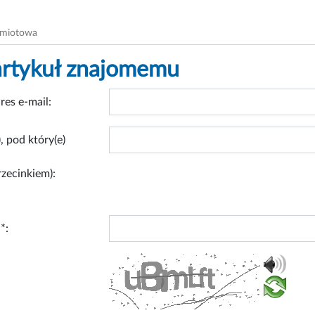
dmiotowa
artykuł znajomemu
res e-mail:
, pod który(e)
rzecinkiem):
*: