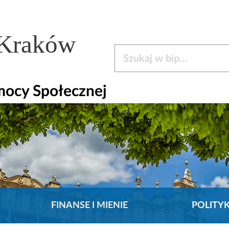
 Kraków
Szukaj w bip
mocy Społecznej
FINANSE I MIENIE
POLITY