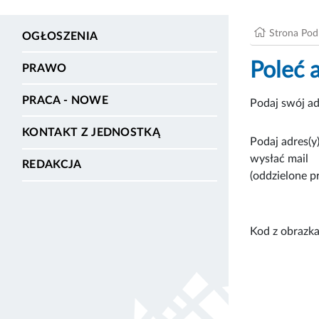
Strona Po
OGŁOSZENIA
Poleć 
PRAWO
PRACA - NOWE
Podaj swój ad
KONTAKT Z JEDNOSTKĄ
Podaj adres(y)
wysłać mail
REDAKCJA
(oddzielone p
Kod z obrazka