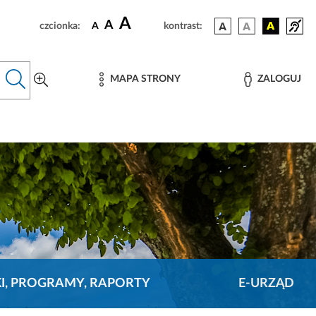
A
A
czcionka:
A
kontrast:
MAPA STRONY
ZALOGUJ
KI, PROGRAMY, RAPORTY
E-URZĄD