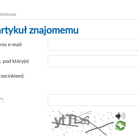
dmiotowa
artykuł znajomemu
res e-mail:
, pod który(e)
rzecinkiem):
*: