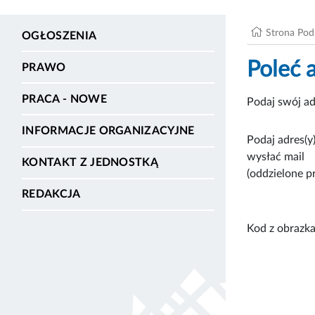
Strona Po
OGŁOSZENIA
Poleć 
PRAWO
PRACA - NOWE
Podaj swój ad
INFORMACJE ORGANIZACYJNE
Podaj adres(y)
wysłać mail
KONTAKT Z JEDNOSTKĄ
(oddzielone p
REDAKCJA
Kod z obrazka