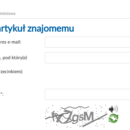
dmiotowa
artykuł znajomemu
res e-mail:
, pod który(e)
rzecinkiem):
*: