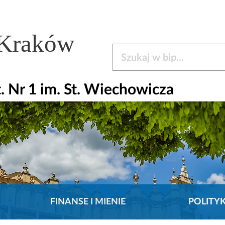
 Kraków
Szukaj w bip
. Nr 1 im. St. Wiechowicza
FINANSE I MIENIE
POLITY