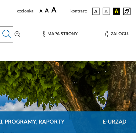
A
A
czcionka:
A
kontrast:
MAPA STRONY
ZALOGUJ
KI, PROGRAMY, RAPORTY
E-URZĄD