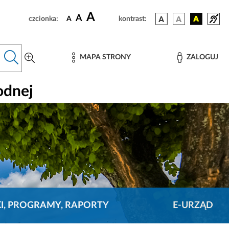
A
A
czcionka:
A
kontrast:
MAPA STRONY
ZALOGUJ
odnej
KI, PROGRAMY, RAPORTY
E-URZĄD