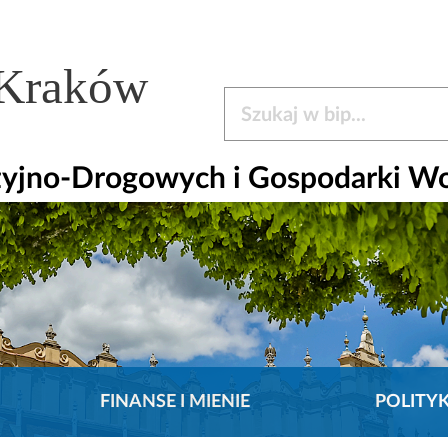
 Kraków
Szukaj w bip
zyjno-Drogowych i Gospodarki W
FINANSE I MIENIE
POLITY