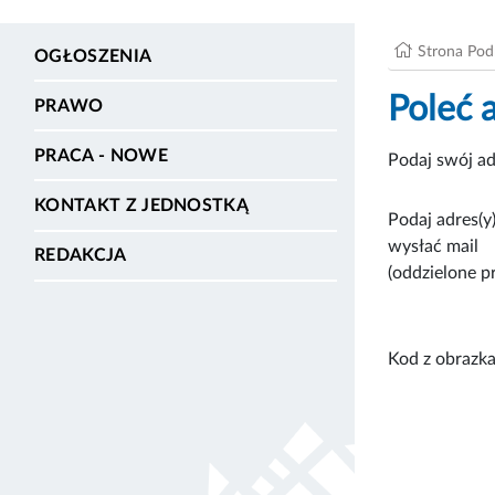
Strona Po
OGŁOSZENIA
Poleć 
PRAWO
PRACA - NOWE
Podaj swój ad
KONTAKT Z JEDNOSTKĄ
Podaj adres(y)
wysłać mail
REDAKCJA
(oddzielone p
Kod z obrazka