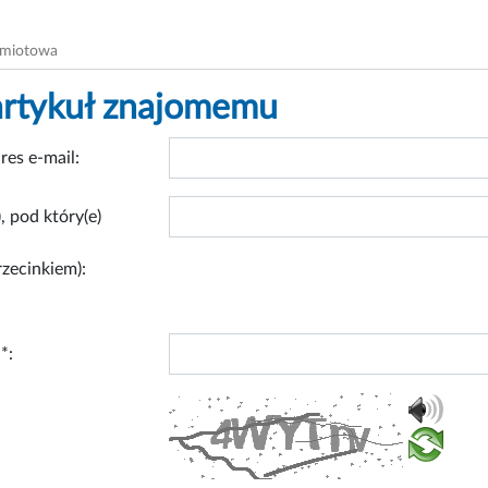
dmiotowa
artykuł znajomemu
res e-mail:
, pod który(e)
rzecinkiem):
*: