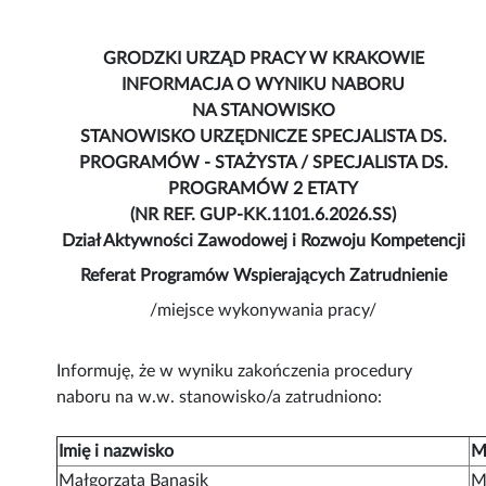
GRODZKI URZĄD PRACY W KRAKOWIE
INFORMACJA O WYNIKU NABORU
NA STANOWISKO
STANOWISKO URZĘDNICZE SPECJALISTA DS.
PROGRAMÓW - STAŻYSTA / SPECJALISTA DS.
PROGRAMÓW 2 ETATY
(NR REF. GUP-KK.1101.6.2026.SS)
Dział Aktywności Zawodowej i Rozwoju Kompetencji
Referat Programów Wspierających Zatrudnienie
/miejsce wykonywania pracy/
Informuję, że w wyniku zakończenia procedury
naboru na w.w. stanowisko/a zatrudniono:
Imię i nazwisko
M
Małgorzata Banasik
M