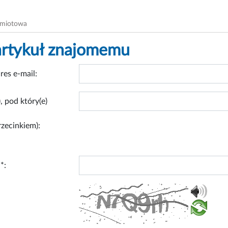
dmiotowa
artykuł znajomemu
res e-mail:
, pod który(e)
rzecinkiem):
*: