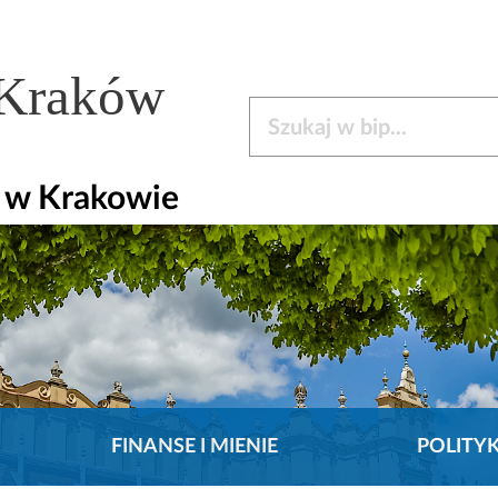
 Kraków
Szukaj w bip
y w Krakowie
FINANSE I MIENIE
POLITY