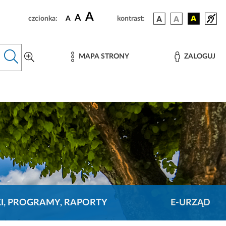
A
A
czcionka:
A
kontrast:
MAPA STRONY
ZALOGUJ
KI, PROGRAMY, RAPORTY
E-URZĄD