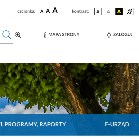
A
A
czcionka:
A
kontrast:
MAPA STRONY
ZALOGUJ
KI, PROGRAMY, RAPORTY
E-URZĄD