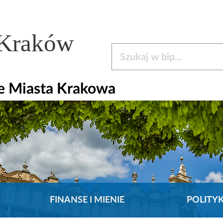
 Kraków
Szukaj w bip
e Miasta Krakowa
FINANSE I MIENIE
POLITY