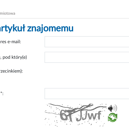
dmiotowa
artykuł znajomemu
res e-mail:
, pod który(e)
rzecinkiem):
*: