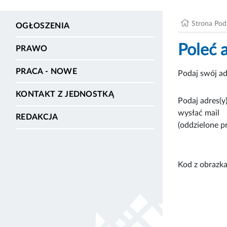
Strona Po
OGŁOSZENIA
Poleć 
PRAWO
PRACA - NOWE
Podaj swój ad
KONTAKT Z JEDNOSTKĄ
Podaj adres(y)
wysłać mail
REDAKCJA
(oddzielone p
Kod z obrazka