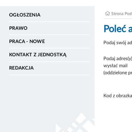
Strona Po
OGŁOSZENIA
Poleć 
PRAWO
PRACA - NOWE
Podaj swój ad
KONTAKT Z JEDNOSTKĄ
Podaj adres(y)
wysłać mail
REDAKCJA
(oddzielone p
Kod z obrazka