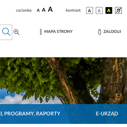
A
A
czcionka:
A
kontrast:
MAPA STRONY
ZALOGUJ
KI, PROGRAMY, RAPORTY
E-URZĄD