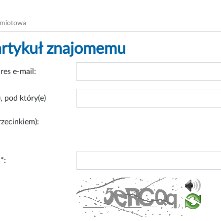
dmiotowa
artykuł znajomemu
res e-mail:
, pod który(e)
rzecinkiem):
*: