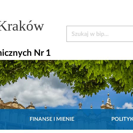
 Kraków
Szukaj w bip
icznych Nr 1
FINANSE I MIENIE
POLITY