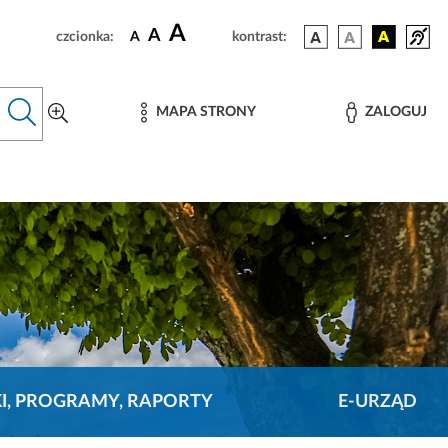
A
A
czcionka:
A
kontrast:
MAPA STRONY
ZALOGUJ
KI, PROGRAMY, RAPORTY
E-URZĄD