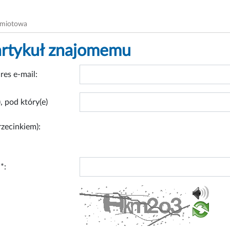
dmiotowa
artykuł znajomemu
res e-mail:
, pod który(e)
rzecinkiem):
*: