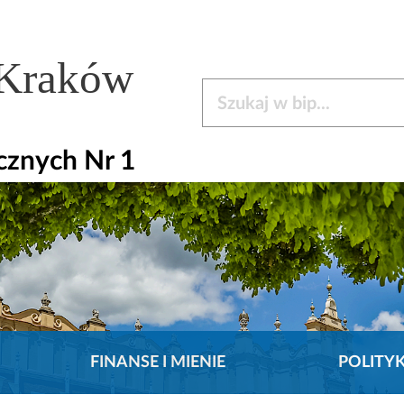
 Kraków
Szukaj w bip
cznych Nr 1
FINANSE I MIENIE
POLITY