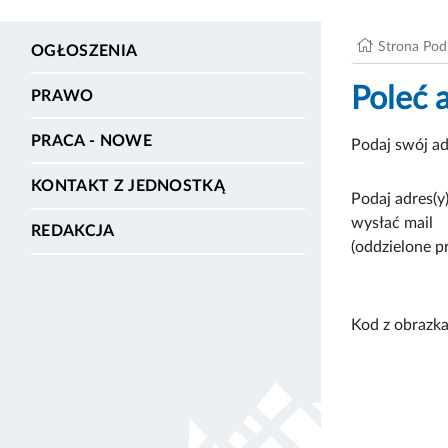
Strona Po
OGŁOSZENIA
Poleć 
PRAWO
PRACA - NOWE
Podaj swój ad
KONTAKT Z JEDNOSTKĄ
Podaj adres(y)
wysłać mail
REDAKCJA
(oddzielone p
Kod z obrazka