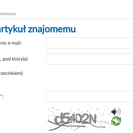
dmiotowa
artykuł znajomemu
res e-mail:
, pod który(e)
rzecinkiem):
*: