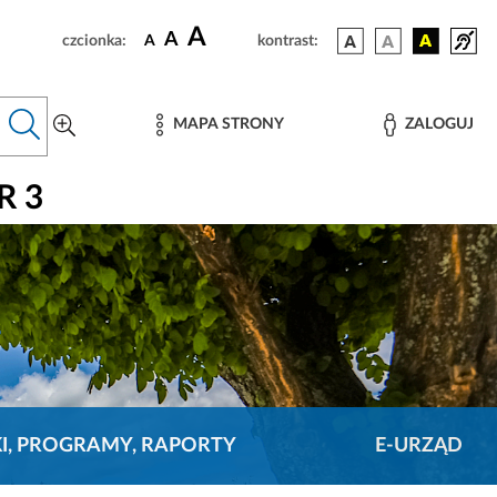
A
A
czcionka:
A
kontrast:
MAPA STRONY
ZALOGUJ
R 3
KI, PROGRAMY, RAPORTY
E-URZĄD