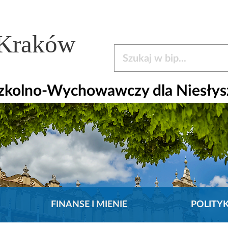
 Kraków
Szukaj w bip
zkolno-Wychowawczy dla Niesłysz
FINANSE I MIENIE
POLITY