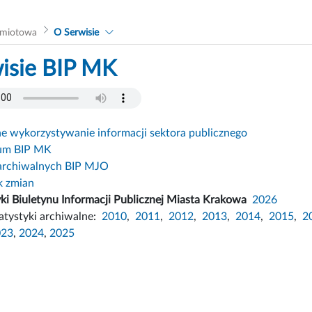
dmiotowa
O Serwisie
isie BIP MK
 wykorzystywanie informacji sektora publicznego
um BIP MK
archiwalnych BIP MJO
k zmian
yki Biuletynu Informacji Publicznej Miasta Krakowa
2026
atystyki archiwalne:
2010
,
2011
,
2012
,
2013
,
2014
,
2015
,
2
023
,
2024
,
2025