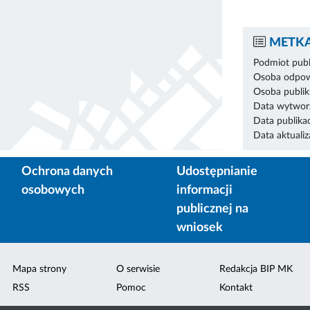
METKA
Podmiot publ
Osoba odpowi
Osoba publik
Data wytworz
Data publikac
Data aktualiza
Ochrona danych
Udostępnianie
osobowych
informacji
publicznej na
wniosek
Mapa strony
O serwisie
Redakcja BIP MK
RSS
Pomoc
Kontakt