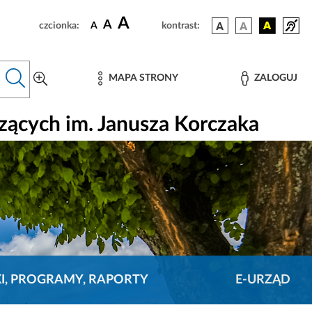
A
A
czcionka:
A
kontrast:
MAPA STRONY
ZALOGUJ
ących im. Janusza Korczaka
KI, PROGRAMY, RAPORTY
E-URZĄD