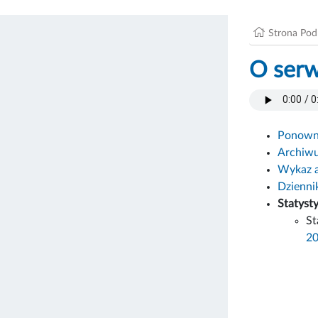
Strona Po
O serw
Ponowne
Archiw
Wykaz 
Dzienni
Statyst
St
2