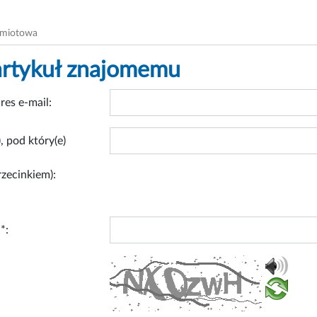
dmiotowa
artykuł znajomemu
res e-mail:
, pod który(e)
rzecinkiem):
*: