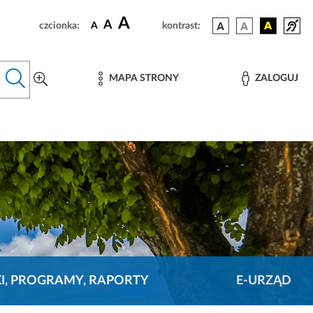
A
A
czcionka:
A
kontrast:
MAPA STRONY
ZALOGUJ
KI, PROGRAMY, RAPORTY
E-URZĄD