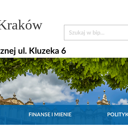
 Kraków
Szukaj w bip
nej ul. Kluzeka 6
FINANSE I MIENIE
POLITY